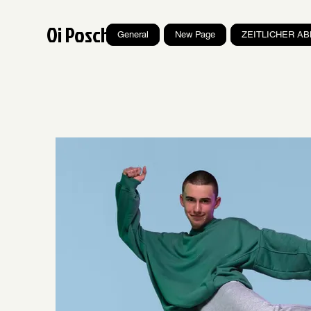
Oi Poscho
General
New Page
ZEITLICHER AB