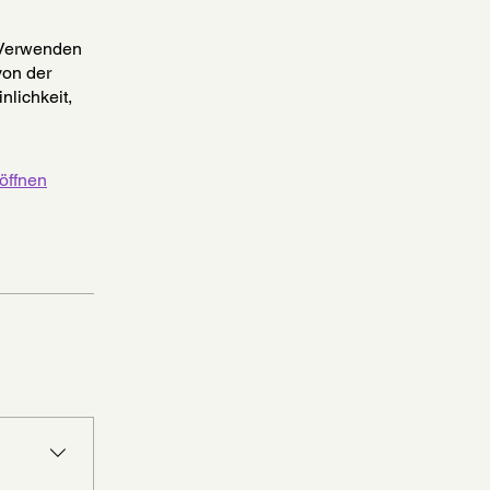
 Verwenden
von der
nlichkeit,
öffnen