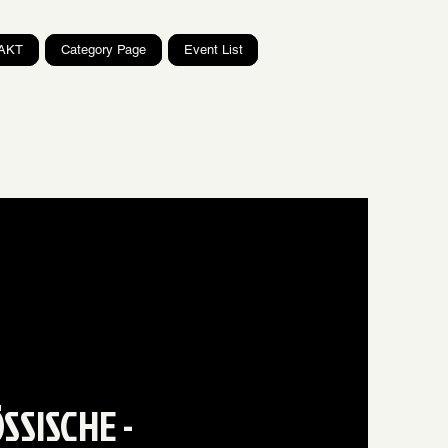
AKT
Category Page
Event List
SSISCHE -