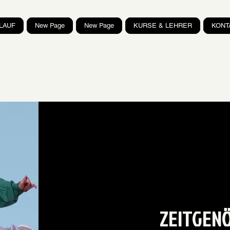
LAUF
New Page
New Page
KURSE & LEHRER
KONT
ZEITGENÖ