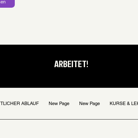
men
ARBEITET!
ITLICHER ABLAUF
New Page
New Page
KURSE & L