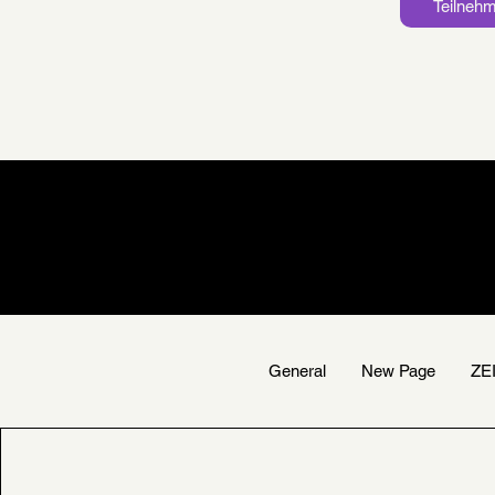
Teilneh
General
New Page
ZE